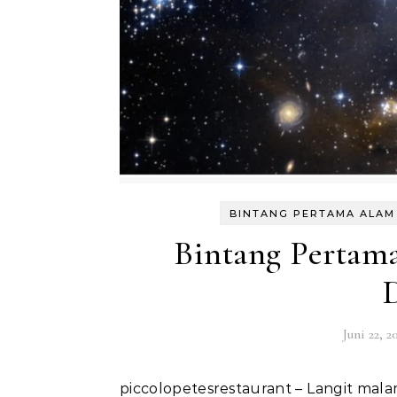
BINTANG PERTAMA ALAM
Bintang Pertam
Juni 22, 2
piccolopetesrestaurant – Langit malam yang dipenuhi miliaran bintang ternyata menyimpan