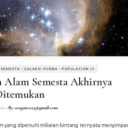
-
-
 SEMESTA
GALAKSI PURBA
POPULATION III
a Alam Semesta Akhirnya
Ditemukan
026
- By
seogates123@gmail.com